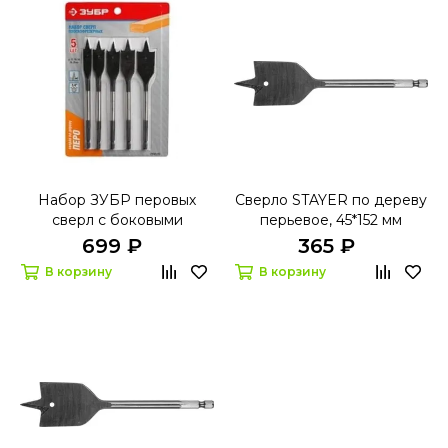
Набор ЗУБР перовых
Сверло STAYER по дереву
сверл с боковыми
перьевое, 45*152 мм
подрезателями 29505-Н5
699 ₽
365 ₽
В корзину
В корзину