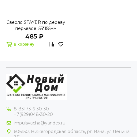
Сверло STAYER по дереву
перьевое, 55*155мм
485 ₽
В корзину
8-83173-6-30-30
+7(929)048-30-20
impulsvacha@yandex.ru
606150, Нижегородская область, рп Вача, ул.Ленина