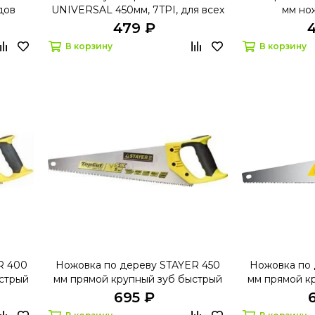
дов
UNIVERSAL 450мм, 7TPI, для всех
мм но
видов материалов
479 ₽
В корзину
В корзину
R 400
Ножовка по дереву STAYER 450
Ножовка по 
стрый
мм прямой крупный зуб быстрый
мм прямой к
рез поперек волокон
рез по
695 ₽