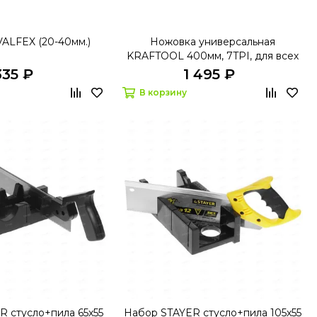
VALFEX (20-40мм.)
Ножовка универсальная
KRAFTOOL 400мм, 7TPI, для всех
видов материалов
335 ₽
1 495 ₽
В корзину
 стусло+пила 65х55
Набор STAYER стусло+пила 105х55