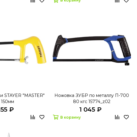
В корзину
и STAYER "MASTER"
Ножовка ЗУБР по металлу П-700
150мм
80 кгс 15774_z02
155 ₽
1 045 ₽
В корзину