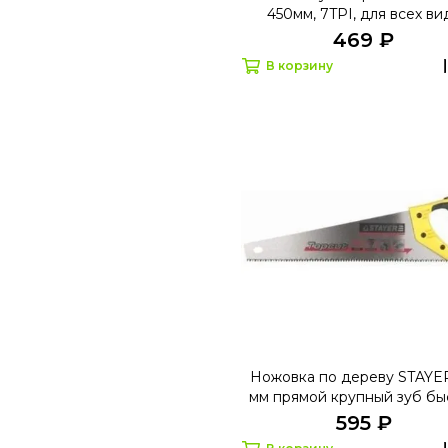
450мм, 7TPI, для всех ви
материалов
469 ₽
В корзину
Ножовка по дереву STAYE
мм прямой крупный зуб бы
рез поперек волокон
595 ₽