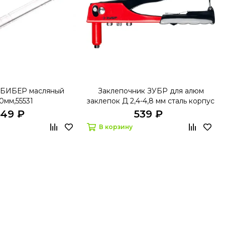
 БИБЕР масляный
Заклепочник ЗУБР для алюм
0мм,55531
заклепок Д 2,4-4,8 мм сталь корпус
31050
549 ₽
539 ₽
В корзину