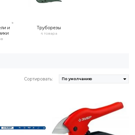
ли и
Труборезы
ники
4 товара
ов
Сортировать: