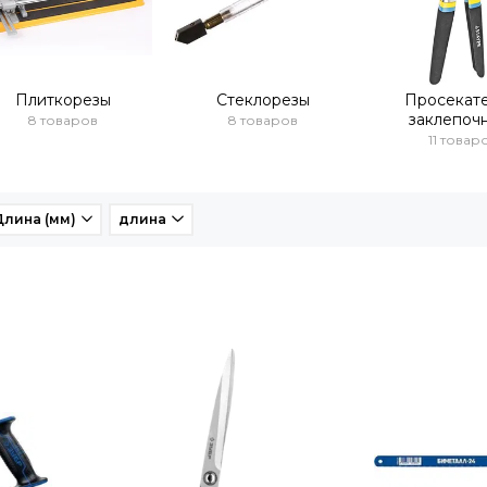
Плиткорезы
Стеклорезы
Просекате
заклепоч
8 товаров
8 товаров
11 товар
Длина (мм)
длина