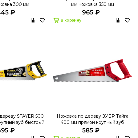
жовка 300 мм
мм ножовка 350 мм
445 ₽
965 ₽
В корзину
дереву STAYER 500
Ножовка по дереву ЗУБР Тайга
рупный зуб быстрый
400 мм прямой крупный зуб
перек волокон
быстрый рез поперек волок
695 ₽
585 ₽