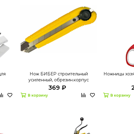
для
Нож БИБЕР строительный
Ножницы хозя
усиленный, обрезин.корпус
25мм.50122
369 ₽
В корзину
В корзину