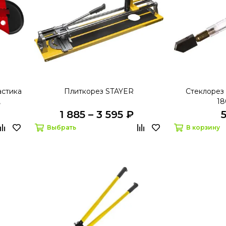
астика
Плиткорез STAYER
Стеклорез
,
18
1 885 – 3 595 ₽
Выбрать
В корзину