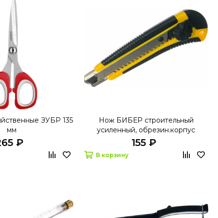
йственные ЗУБР 135
Нож БИБЕР строительный
мм
усиленный, обрезин.корпус
18мм.50117
265 ₽
155 ₽
В корзину