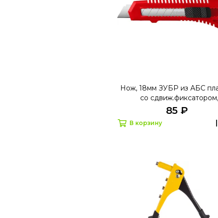
Нож, 18мм ЗУБР из АБС пл
со сдвиж.фиксатором
сегм.лезв09155
85 ₽
В корзину