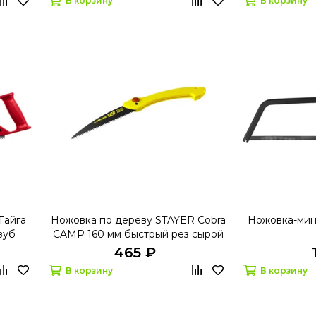
В корзину
В корзину
Тайга
Ножовка по дереву STAYER Cobra
Ножовка-мин
зуб
CAMP 160 мм быстрый рез сырой
лок
древесины
465 ₽
В корзину
В корзину