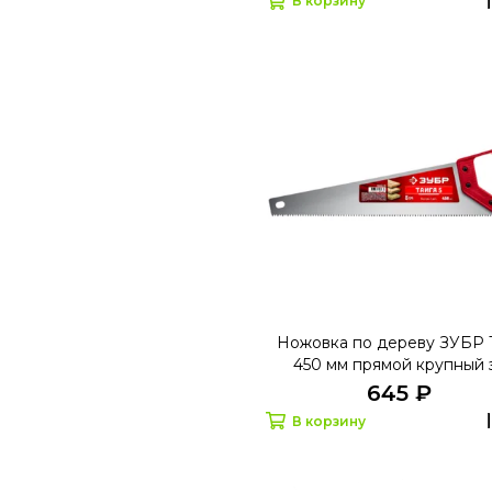
В корзину
Ножовка по дереву ЗУБР 
450 мм прямой крупный 
быстрый рез поперек во
645 ₽
В корзину