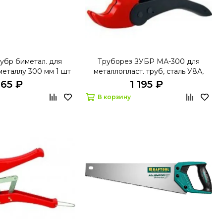
убр биметал. для
Труборез ЗУБР МА-300 для
металлу 300 мм 1 шт
металлопласт. труб, сталь У8А,
42мм
165 ₽
1 195 ₽
В корзину