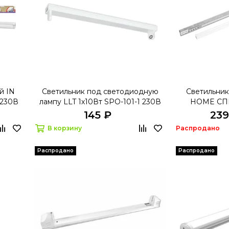
й IN
Светильник под светодиодную
Светильник
 230В
лампу LLT 1х10Вт SPO-101-1 230В
HOME СПБ
LED-T8/G13 600мм
145 ₽
239
В корзину
Распродано
Распродано
Распродано