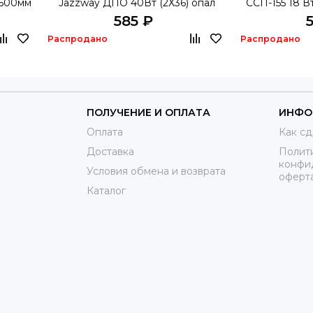
 600мм
Jazzway ДПО 40Вт (2Х36) опал
ССП-155 18 
585 ₽
Распродано
Распродано
ПОЛУЧЕНИЕ И ОПЛАТА
ИНФО
Оплата
Как сд
Доставка
Полит
конфи
Условия обмена и возврата
оферт
Каталог