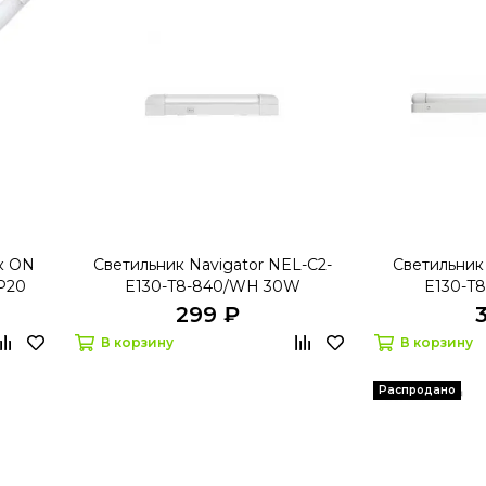
к ON
Светильник Navigator NEL-C2-
Светильник
P20
E130-T8-840/WH 30W
E130-T
299 ₽
В корзину
В корзину
Распродано