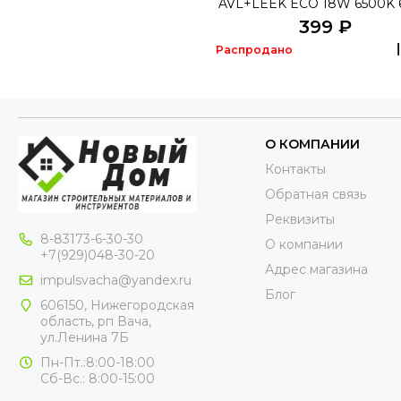
AVL+LEEK ECO 18W 6500K
399 ₽
Распродано
О КОМПАНИИ
Контакты
Обратная связь
Реквизиты
8-83173-6-30-30
О компании
+7(929)048-30-20
Адрес магазина
impulsvacha@yandex.ru
Блог
606150, Нижегородская
область, рп Вача,
ул.Ленина 7Б
Пн-Пт.:8:00-18:00
Сб-Вс.: 8:00-15:00