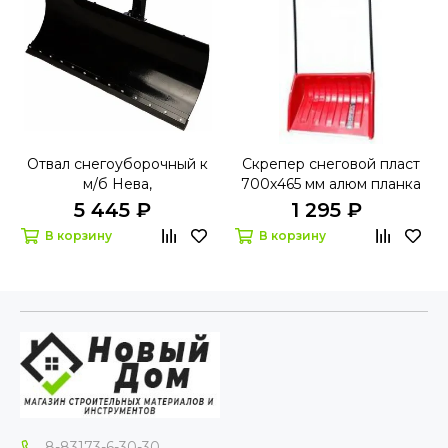
Отвал снегоуборочный к
Скрепер снеговой пласт
м/б Нева,
700х465 мм алюм планка
Рысь,Каскад,Печенег
Лавина оранжевый
5 445 ₽
1 295 ₽
В корзину
В корзину
8-83173-6-30-30