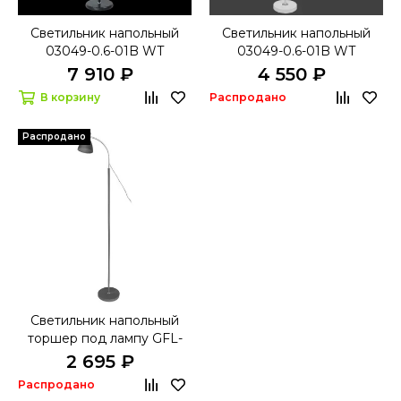
Светильник напольный
Светильник напольный
03049-0.6-01B WT
03049-0.6-01B WT
7 910 ₽
4 550 ₽
В корзину
Распродано
Распродано
Светильник напольный
торшер под лампу GFL-
002 Е27 черный
2 695 ₽
Распродано