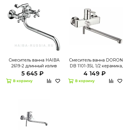
Смеситель ванна HAIBA
Смеситель ванна DORON
2619-2 длинный излив
DB 1101-35L 1/2 керамика,
хром, излив 350 мм, лейка
5 645 ₽
4 149 ₽
1 реж
В корзину
В корзину