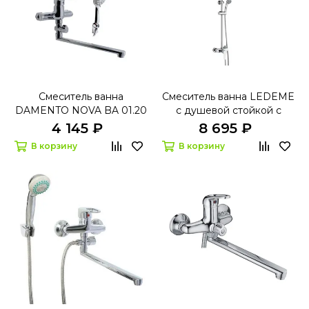
Смеситель ванна
Смеситель ванна LEDEME
DAMENTO NOVA BA 01.20
с душевой стойкой с
тропич. душем 2409 d-40
4 145 ₽
8 695 ₽
В корзину
В корзину