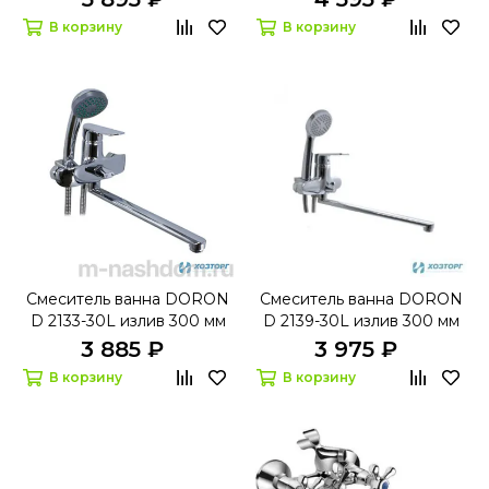
В корзину
В корзину
Смеситель ванна DORON
Смеситель ванна DORON
D 2133-30L излив 300 мм
D 2139-30L излив 300 мм
шар, хром,1 реж
шар, хром,1 реж
3 885 ₽
3 975 ₽
В корзину
В корзину