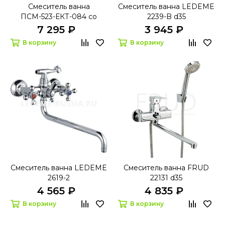
Смеситель ванна
Смеситель ванна LEDEME
ПСМ-523-ЕКТ-084 со
2239-B d35
стойкой МОСКВА D40
7 295 ₽
3 945 ₽
В корзину
В корзину
Смеситель ванна LEDEME
Смеситель ванна FRUD
2619-2
22131 d35
4 565 ₽
4 835 ₽
В корзину
В корзину