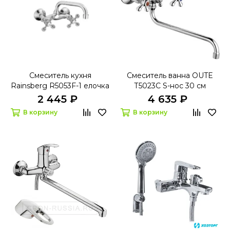
Смеситель кухня
Смеситель ванна OUTE
Rainsberg R5053F-1 елочка
Т5023С S-нос 30 см
1/2 м/к настенный
2 445 ₽
4 635 ₽
В корзину
В корзину