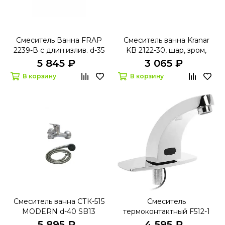
Смеситель Ванна FRAP
Смеситель ванна Kranar
2239-В с длин.излив. d-35
KB 2122-30, шар, зром,
излив 30 см, лейка 1
5 845 ₽
3 065 ₽
режим
В корзину
В корзину
Смеситель ванна СТК-515
Смеситель
MODERN d-40 SB13
термоконтактный F512-1
короткий литой нос
FRAP
5 895 ₽
4 595 ₽