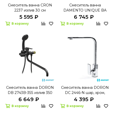
Смеситель ванна CRON
Смеситель ванна
2237 излив 30 см
DAMENTO UNIQUE BA
02.50 шар, хром,
5 595 ₽
6 745 ₽
корот.излив, лейка 3 реж
В корзину
В корзину
Смеситель ванна DORON
Смеситель ванна DORON
DB 2743B-35S излив 350
DC 2446-N шар, хром,
мм шар, черный,1 реж
высокий излив
6 649 ₽
4 395 ₽
В корзину
В корзину