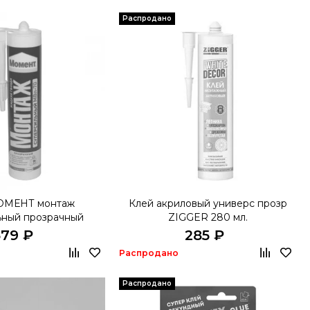
Распродано
ОМЕНТ монтаж
Клей акриловый универс прозр
ьный прозрачный
ZIGGER 280 мл.
-70 280гр
579 ₽
285 ₽
Распродано
Распродано