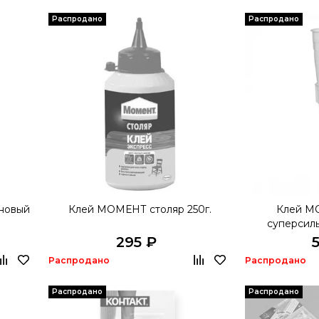
Распродано
Распродано
новый
Клей МОМЕНТ столяр 250г.
Клей М
суперсил
МВп
295 ₽
Распродано
Распродано
Распродано
Распродано