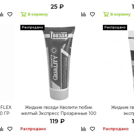
25 ₽
В корзину
В корзину
Распродано
Распродано
FLEX
Жидкие гвозди Кволити тюбик
Жидкие гв
0 ГР
желтый Экспресс Прозрачные 100
эксп
мл
119 ₽
Распродано
Распродано