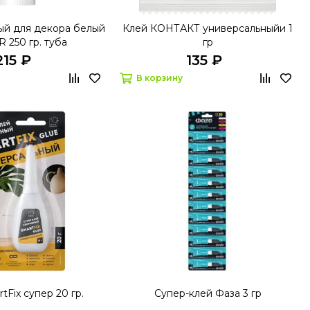
ый для декора белый
Клей КОНТАКТ универсальныйи 1
 250 гр. туба
гр
215 ₽
135 ₽
В корзину
tFix супер 20 гр.
Супер-клей Фаза 3 гр