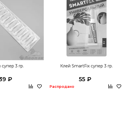
 супер 3 гр.
Клей SmartFix супер 3 гр.
39 ₽
55 ₽
Распродано