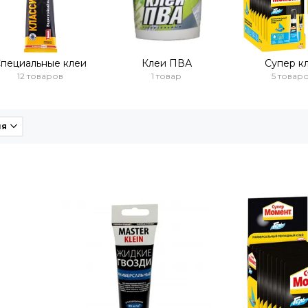
пециальные клеи
Клеи ПВА
Супер к
12 товаров
1 товар
5 товар
ия