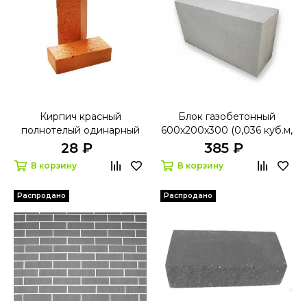
Кирпич красный
Блок газобетонный
полнотелый одинарный
600х200х300 (0,036 куб.м,
М200 250х120х65 мм
28 шт куб)
28 ₽
385 ₽
В корзину
В корзину
Распродано
Распродано