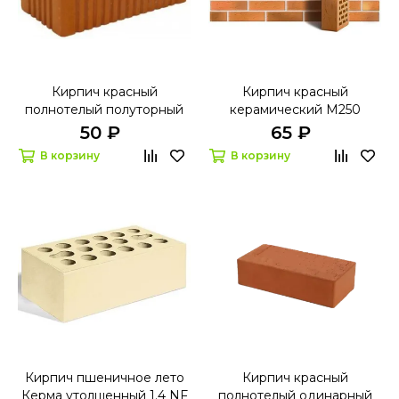
Кирпич красный
Кирпич красный
полнотелый полуторный
керамический М250
М200 250х120х88 мм
Витебск 250х120х65 мм
50 ₽
65 ₽
В корзину
В корзину
Кирпич пшеничное лето
Кирпич красный
Керма утолщенный 1.4 NF
полнотелый одинарный