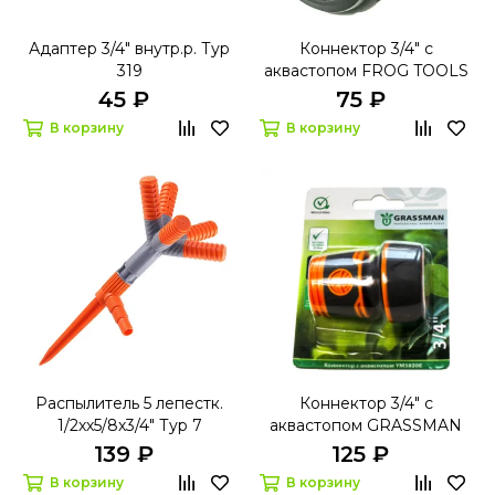
Адаптер 3/4" внутр.р. Тур
Коннектор 3/4" с
319
аквастопом FROG TOOLS
HL 030
45 ₽
75 ₽
В корзину
В корзину
Распылитель 5 лепестк.
Коннектор 3/4" с
1/2хх5/8х3/4" Тур 7
аквастопом GRASSMAN
YM 5820 E
139 ₽
125 ₽
В корзину
В корзину