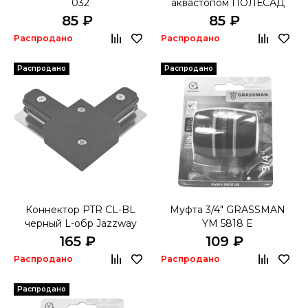
032
аквастопом ПОЛЕСАД
029
85 ₽
85 ₽
Распродано
Распродано
Распродано
Распродано
Коннектор PTR CL-BL
Муфта 3/4" GRASSMAN
черный L-обр Jazzway
YM 5818 E
165 ₽
109 ₽
Распродано
Распродано
Распродано