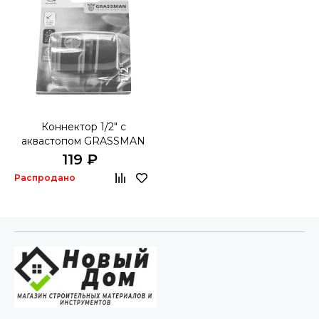
Коннектор 1/2" с
аквастопом GRASSMAN
YM 5810 E
119 ₽
Распродано