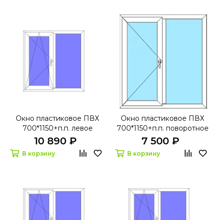
Окно пластиковое ПВХ
Окно пластиковое ПВХ
700*1150+п.п. левое
700*1150+п.п. поворотное
поворотно-откидное
левое Ивапер 60
10 890 ₽
7 500 ₽
Rehau 60 с
В корзину
В корзину
микропроветриванием