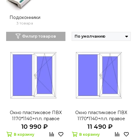
Подоконники
3 товара
Фильтр товаров
Окно пластиковое ПВХ
Окно пластиковое ПВХ
1170*1140+п.п. правое
1170*1140+п.п. правое
поворотно-откидное
поворотно-откидное
10 990 ₽
11 490 ₽
БрусБокс 60 с
Ивапер 60 с
В корзину
В корзину
микропроветриванием
микропроветриванием