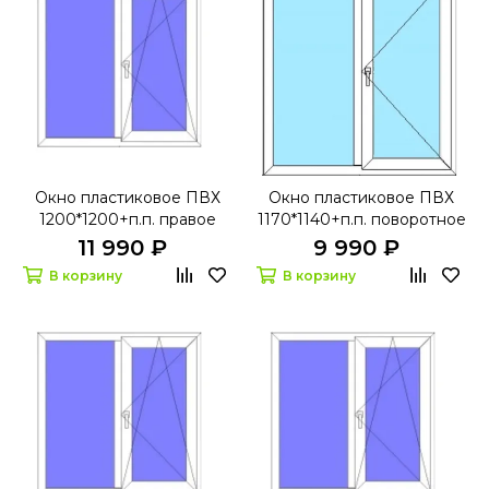
Окно пластиковое ПВХ
Окно пластиковое ПВХ
1200*1200+п.п. правое
1170*1140+п.п. поворотное
поворотно-откидное
правое БрусБокс 60
11 990 ₽
9 990 ₽
БрусБокс 70 с
В корзину
В корзину
микропроветриванием