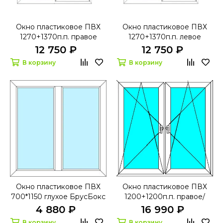
Окно пластиковое ПВХ
Окно пластиковое ПВХ
1270+1370п.п. правое
1270+1370п.п. левое
поворотно-откидное
поворотно-откидное
12 750 ₽
12 750 ₽
БрусБокс 60 с
БрусБокс 60 с
В корзину
В корзину
микропроветриванием
микропроветриванием
Окно пластиковое ПВХ
Окно пластиковое ПВХ
700*1150 глухое БрусБокс
1200+1200п.п. правое/
60
левое поворотно-
4 880 ₽
16 990 ₽
откидное Ивапер 82 с
В корзину
В корзину