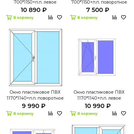
700*1150+п.п. левое
700*1150+п.п. поворотное
поворотно-откидное
правое Ивапер 60
10 890 ₽
7 500 ₽
Rehau 60 с
В корзину
В корзину
микропроветриванием
Окно пластиковое ПВХ
Окно пластиковое ПВХ
1170*1140+п.п. поворотное
1170*1140+п.п. левое
левое БрусБокс 60
поворотно-откидное
9 990 ₽
10 990 ₽
БрусБокс 60 с
В корзину
В корзину
микропроветриванием