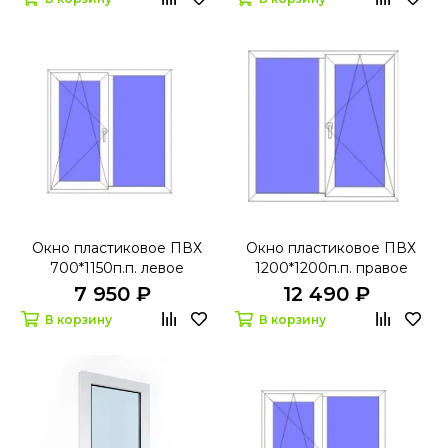
микропроветриванием
Окно пластиковое ПВХ
Окно пластиковое ПВХ
700*1150п.п. левое
1200*1200п.п. правое
поворотно-откидное
поворотно-откидное
7 950 ₽
12 490 ₽
БрусБокс 60 с
Ивапер 70 Grau
В корзину
В корзину
микропроветриванием