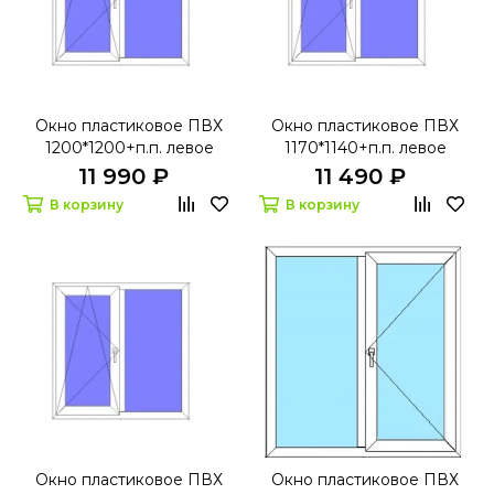
Окно пластиковое ПВХ
Окно пластиковое ПВХ
1200*1200+п.п. левое
1170*1140+п.п. левое
поворотно-откидное
поворотно-откидное
11 990 ₽
11 490 ₽
БрусБокс 70 с
Ивапер 60 с
В корзину
В корзину
микропроветриванием
микропроветриванием
Окно пластиковое ПВХ
Окно пластиковое ПВХ