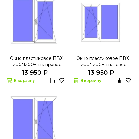
Окно пластиковое ПВХ
Окно пластиковое ПВХ
1200*1200+п.п. правое
1200*1200+п.п. левое
поворотно-откидное
поворотно-откидное
13 950 ₽
13 950 ₽
Ивапер 60 Red
Ивапер 60 Red
В корзину
В корзину