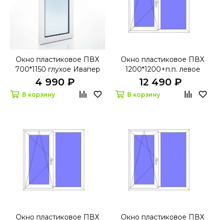
Окно пластиковое ПВХ
Окно пластиковое ПВХ
700*1150 глухое Ивапер
1200*1200+п.п. левое
60
поворотно-откидное
4 990 ₽
12 490 ₽
Ивапер 70 Grau
В корзину
В корзину
Окно пластиковое ПВХ
Окно пластиковое ПВХ