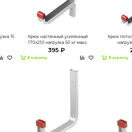
узка 15
Крюк настенный усиленный
Крюк потол
170х210 нагрузка 50 кг макс.
нагрузк
395 ₽
В корзину
В корзину