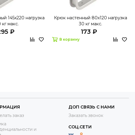
ый 145х220 нагрузка
Крюк настенный 80х120 нагрузка
0 кг макс.
30 кг макс.
295 ₽
173 ₽
В корзину
РМАЦИЯ
ДОП СВЯЗЬ С НАМИ
елать заказ
Заказать звонок
ика
СОЦ.СЕТИ
денциальности и
а