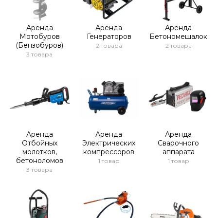
Аренда
Аренда
Аренда
Мотобуров
Генераторов
Бетономешалок
(Бензобуров)
2 товара
2 товара
3 товара
Аренда
Аренда
Аренда
Отбойных
Электрических
Сварочного
молотков,
компрессоров
аппарата
бетоноломов
1 товар
1 товар
3 товара