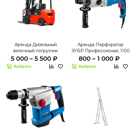
Аренда Дизельный
Аренда Перфоратор
вилочный погрузчик
ЗУБР Профессионал, 1100
Hangcha CPCD18-AG18
Вт ЗП-32-1100 К SDS-PLUS
5 000 – 5 500 ₽
800 – 1 000 ₽
Выбрать
Выбрать