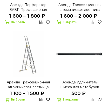
Аренда Перфоратор
Аренда Трехсекционная
ЗУБР Профессионал
алюминиевая лестница
ЗПМ-40-1250 ЭВК SDS-
Алюмет Серия Р3 9314
1 600 – 1 800 ₽
1 600 – 2 000 ₽
MAX
11,15м
Выбрать
Выбрать
Аренда Трехсекционная
Аренда Удлинитель
алюминиевая лестница
шнека для мотобуров
Алюмет Серия P3 9310
100см Зубр 7050-100
1 100 – 1 500 ₽
500 ₽
7,79м
Выбрать
В корзину