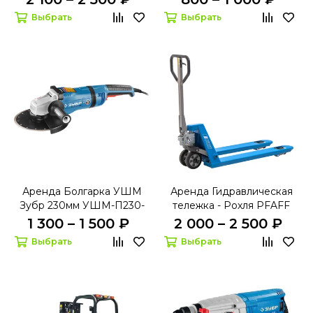
1200 ЭПСТ серия
Выбрать
Выбрать
ПРОФЕССИОНАЛ
Аренда Болгарка УШМ
Аренда Гидравлическая
Зубр 230мм УШМ-П230-
тележка - Рохля PFAFF
2400 ПВ
HU 25-115
1 300 – 1 500 ₽
2 000 – 2 500 ₽
Выбрать
Выбрать