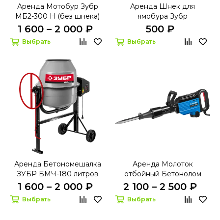
Аренда Мотобур Зубр
Аренда Шнек для
МБ2-300 Н (без шнека)
ямобура Зубр
1 600 – 2 000 ₽
500 ₽
Выбрать
Выбрать
Аренда Бетономешалка
Аренда Молоток
ЗУБР БМЧ-180 литров
отбойный Бетонолом
Зубр ЗМ-50-2000 ВК
1 600 – 2 000 ₽
2 100 – 2 500 ₽
серия ПРОФЕССИОНАЛ
Выбрать
Выбрать