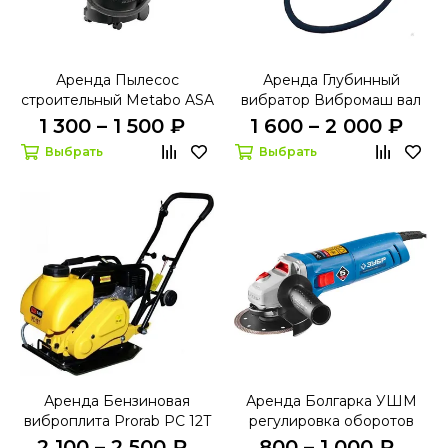
Аренда Пылесос
Аренда Глубинный
строительный Metabo ASA
вибратор Вибромаш вал
25 L PC
3.0м 51мм наконечник
1 300 – 1 500 ₽
1 600 – 2 000 ₽
Выбрать
Выбрать
Аренда Бензиновая
Аренда Болгарка УШМ
виброплита Prorab PC 12T
регулировка оборотов
Зубр D125мм УШМ-П125-
2 100 – 2 500 ₽
800 – 1 000 ₽