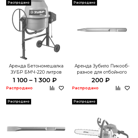
Распродано
Распродано
Аренда Бетономешалка
Аренда Зубило Пи­ко­об­
ЗУБР БМЧ-220 литров
раз­ное для отбойного
молотка
1 100 – 1 300 ₽
200 ₽
Распродано
Распродано
Распродано
Распродано