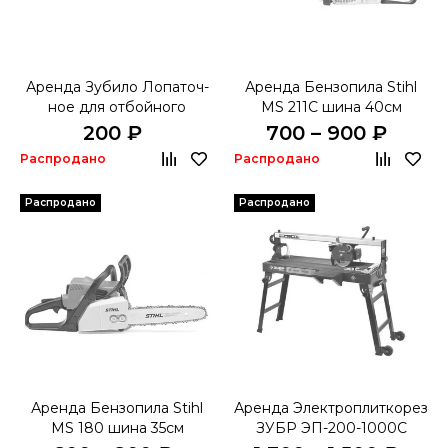
Аренда Зубило Ло­па­точ­
Аренда Бензопила Stihl
ное для отбойного
MS 211C шина 40см
молотка
200 ₽
700 – 900 ₽
Распродано
Распродано
Распродано
Распродано
Аренда Бензопила Stihl
Аренда Электроплиткорез
MS 180 шина 35см
ЗУБР ЭП-200-1000С