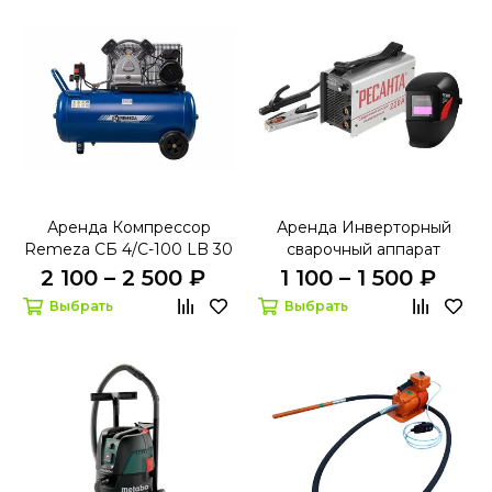
Аренда Компрессор
Аренда Инверторный
Remeza СБ 4/С-100 LB 30
сварочный аппарат
A
Ресанта САИ-220
2 100 – 2 500 ₽
1 100 – 1 500 ₽
Выбрать
Выбрать