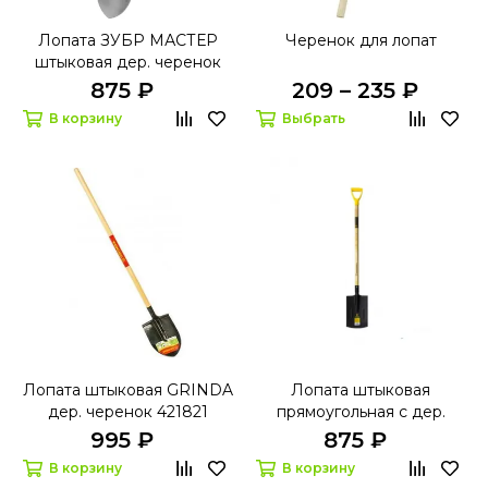
Лопата ЗУБР МАСТЕР
Черенок для лопат
штыковая дер. черенок
875 ₽
209 – 235 ₽
В корзину
Выбрать
Лопата штыковая GRINDA
Лопата штыковая
дер. черенок 421821
прямоугольная с дер.
черенком GRASSMAN 960
995 ₽
875 ₽
мм
В корзину
В корзину