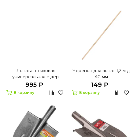
Лопата штыковая
Черенок для лопат 1,2 м д
универсальная с дер.
40 мм
черенком GRASSMAN 960
995 ₽
149 ₽
мм
В корзину
В корзину