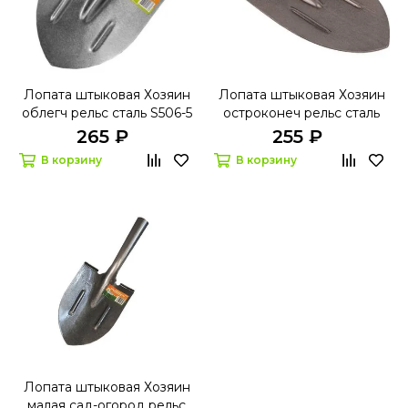
Лопата штыковая Хозяин
Лопата штыковая Хозяин
облегч рельс сталь S506-5
остроконеч рельс сталь
S506-1
265 ₽
255 ₽
В корзину
В корзину
Лопата штыковая Хозяин
малая сад-огород рельс