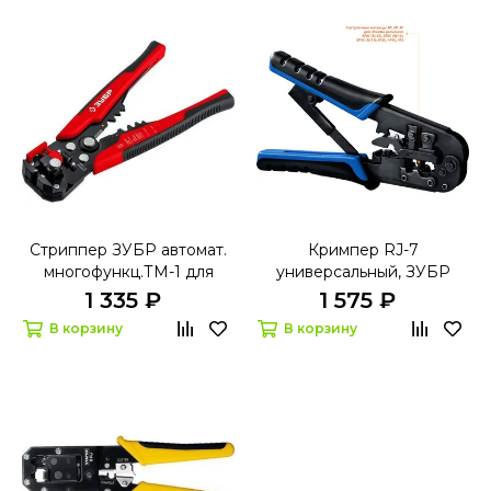
Стриппер ЗУБР автомат.
Кримпер RJ-7
многофункц.ТМ-1 для
универсальный, ЗУБР
зачистки проводов
RJ45,RJ11/RJ12
1 335 ₽
1 575 ₽
В корзину
В корзину