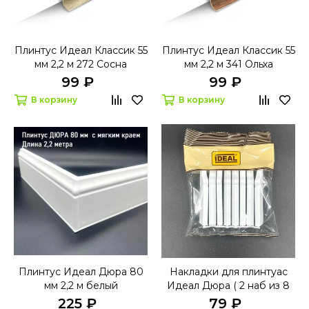
Плинтус Идеал Классик 55
Плинтус Идеал Классик 55
мм 2,2 м 272 Сосна
мм 2,2 м 341 Ольха
золотистая
99 ₽
99 ₽
В корзину
В корзину
Плинтус Идеал Дюра 80
Накладки для плинтуас
мм 2,2 м белый
Идеал Дюра ( 2 наб из 8
эл)
225 ₽
79 ₽