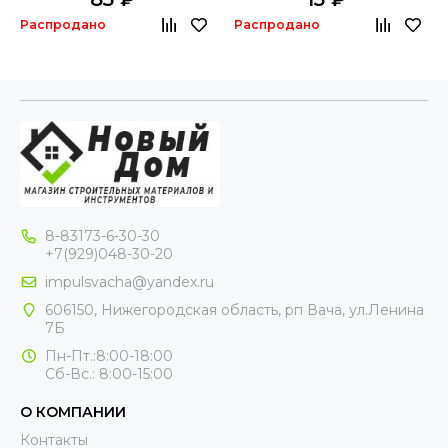
Распродано
Распродано
8-83173-6-30-30
+7(929)048-30-20
impulsvacha@yandex.ru
606150, Нижегородская область, рп Вача, ул.Ленина
7Б
Пн-Пт.:8:00-18:00
Сб-Вс.: 8:00-15:00
О КОМПАНИИ
Контакты