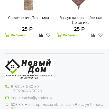
Соединение Деконика
Заглушка(правая/левая)
Деконика
25 ₽
25 ₽
Выбрать
Выбрать
8-83173-6-30-30
+7(929)048-30-20
impulsvacha@yandex.ru
606150, Нижегородская область, рп Вача, ул.Ленина